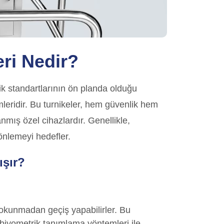
eri Nedir?
zlik standartlarının ön planda olduğu
mleridir. Bu turnikeler, hem güvenlik hem
nmış özel cihazlardır. Genellikle,
önlemeyi hedefler.
ışır?
dokunmadan geçiş yapabilirler. Bu
biyometrik tanımlama yöntemleri ile