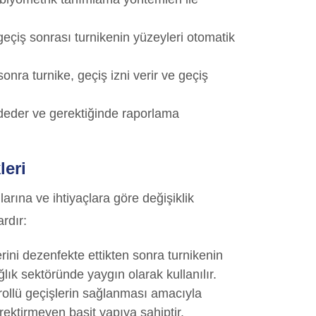
eçiş sonrası turnikenin yüzeyleri otomatik
nra turnike, geçiş izni verir ve geçiş
ydeder ve gerektiğinde raporlama
leri
larına ve ihtiyaçlara göre değişiklik
ardır:
lerini dezenfekte ettikten sonra turnikenin
lık sektöründe yaygın olarak kullanılır.
trollü geçişlerin sağlanması amacıyla
erektirmeyen basit yapıya sahiptir.