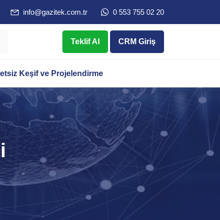
info@gazitek.com.tr
0 553 755 02 20
Teklif Al
CRM Giriş
etsiz Keşif ve Projelendirme
i